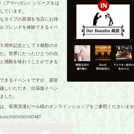
AN（アマハガン）シリーズをは
しています。
なタイプの原酒を当店にお持
ルブレンドを体験できるイベ
５周年記念として３種類のオ
た。世界にたったひとつの自
と感動を味わうことができる
できるイベントですが、蒸留
越しいただき、出張版イベン
ました。
は、長濱浪漫ビール様のオンラインショップをご参照くださいませ
/item/000000000487