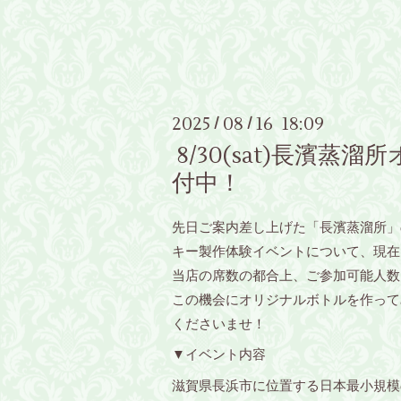
2025
08
16 18:09
/
/
8/30(sat)長濱蒸
付中！
先日ご案内差し上げた「長濱蒸溜所」
キー製作体験イベントについて、現在
当店の席数の都合上、ご参加可能人数
この機会にオリジナルボトルを作って
くださいませ！
▼イベント内容
滋賀県長浜市に位置する日本最小規模