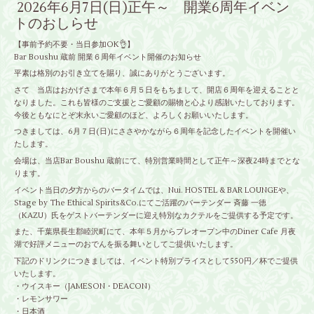
2026年6月7日(日)正午～ 開業6周年イベン
トのおしらせ
【事前予約不要・当日参加OK👌】
Bar Boushu 蔵前 開業６周年イベント開催のお知らせ
平素は格別のお引き立てを賜り、誠にありがとうございます。
さて 当店はおかげさまで本年６月５日をもちまして、開店６周年を迎えることと
なりました。これも皆様のご支援とご愛顧の賜物と心より感謝いたしております。
今後ともなにとぞ末永いご愛顧のほど、よろしくお願いいたします。
つきましては、6月７日(日)にささやかながら６周年を記念したイベントを開催い
たします。
会場は、当店Bar Boushu 蔵前にて、特別営業時間として正午～深夜24時までとな
ります。
イベント当日の夕方からのバータイムでは、Nui. HOSTEL & BAR LOUNGEや、
Stage by The Ethical Spirits&Co.にてご活躍のバーテンダー 斉藤 一徳
（KAZU）氏をゲストバーテンダーに迎え特別なカクテルをご提供する予定です。
また、千葉県長生郡睦沢町にて、本年５月からプレオープン中のDiner Cafe 月夜
湖で好評メニューのおでんを振る舞いとしてご提供いたします。
下記のドリンクにつきましては、イベント特別プライスとして550円／杯でご提供
いたします。
・ウイスキー（JAMESON・DEACON）
・レモンサワー
・日本酒