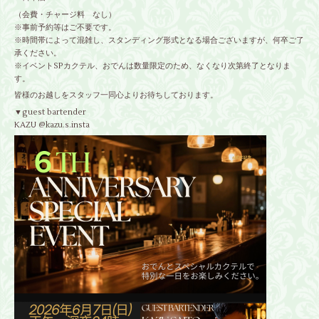
（会費・チャージ料 なし）
※事前予約等はご不要です。
※時間帯によって混雑し、スタンディング形式となる場合ございますが、何卒ご了
承ください。
※イベントSPカクテル、おでんは数量限定のため、なくなり次第終了となりま
す。
皆様のお越しをスタッフ一同心よりお待ちしております。
▼guest bartender
KAZU @kazu.s.insta