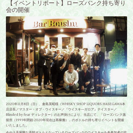
【イベントリポート】ローズバンク持ち寄り
会の開催
2020年11月8日（日）、
倉島英昭様（WHISKY SHOP LIQUORS HASEGAWA本
店店長／マスター・オブ・ウイスキー／『ウイスキ―ガロア』テイスター／
Blinded by fear ディレクター）
のお声掛けにより、当店にて、「ローズバンク蒸
留所（1993年閉鎖-2020年現在は再稼働）」のボトルの持ち寄りイベントを開催
いたしました。
今や入手困難な高額ボトルとなっているローズバンクのウイスキーを各参加者の皆