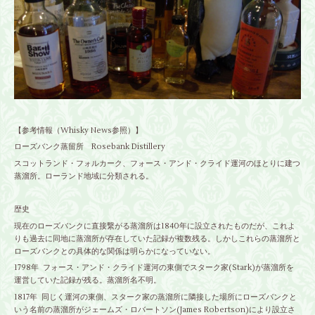
【参考情報
（Whisky News参照）
】
ローズバンク蒸留所 Rosebank Distillery
スコットランド・フォルカーク、フォース・アンド・クライド運河のほとりに建つ
蒸溜所。ローランド地域に分類される。
歴史
現在のローズバンクに直接繋がる蒸溜所は1840年に設立されたものだが、これよ
りも過去に同地に蒸溜所が存在していた記録が複数残る。しかしこれらの蒸溜所と
ローズバンクとの具体的な関係は明らかになっていない。
1798年 フォース・アンド・クライド運河の東側でスターク家(Stark)が蒸溜所を
運営していた記録が残る。蒸溜所名不明。
1817年 同じく運河の東側、スターク家の蒸溜所に隣接した場所にローズバンクと
いう名前の蒸溜所がジェームズ・ロバートソン(James Robertson)により設立さ