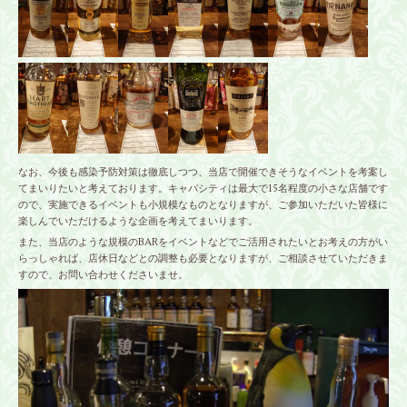
なお、今後も感染予防対策は徹底しつつ、当店で開催できそうなイベントを考案し
てまいりたいと考えております。キャパシティは最大で15名程度の小さな店舗です
ので、実施できるイベントも小規模なものとなりますが、ご参加いただいた皆様に
楽しんでいただけるような企画を考えてまいります。
また、当店のような規模のBARをイベントなどでご活用されたいとお考えの方がい
らっしゃれば、店休日などとの調整も必要となりますが、ご相談させていただきま
すので、お問い合わせくださいませ。