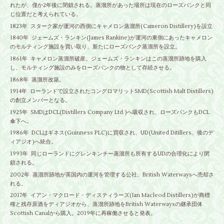
れたが、僅か2年後に閉鎖される。蒸溜所があった場所は現在のローズバンクと同
じ位置だと考えられている。
1823年 スターク家が運河の西側にキャメロン蒸溜所(Cameron Distillery)を設立
1840年 ジェームズ・ランキン(James Rankine)が運河の東側にあったキャメロン
のモルティング施設を買い取り、新たにローズバンク蒸溜所を設立。
1861年 キャメロン蒸溜所破産。ジェームズ・ランキンはこの蒸溜所跡地を購入
し、モルティング施設のみをローズバンクの物として存続させる。
1868年 蒸溜所改築。
1914年 ローランドで設立されたコングロマリットSMD(Scottish Malt Distillers)
の創立メンバーとなる。
1925年 SMDはDCL(Distillers Company Ltd.)へ吸収され、ローズバンクもDCL
傘下へ。
1986年 DCLはギネス(Guinness PLC)に買収され、UD(United Ditillers、後のデ
ィアジオ)へ統合。
1993年 同じローランドにグレンキンチー蒸溜所も所有するUDの合理化により閉
鎖される。
2002年 蒸溜所跡地が英国内の運河を管理する公社、British Waterwaysへ売却さ
れる。
2017年 イアン・マクロード・ディスティラーズ(Ian Macleod Distillers)が商標
権と残存原酒をディアジオから、蒸溜所跡地をBritish Waterwaysの継承団体
Scottish Canalから購入。2019年に再稼働させると発表。