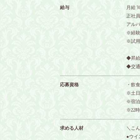
給与
月給 3
正社員
アルバ
※経
※試用
◆昇
◆交通
応募資格
・飲
※土
※宿
※22
求める人材
＼こ
●ウイ