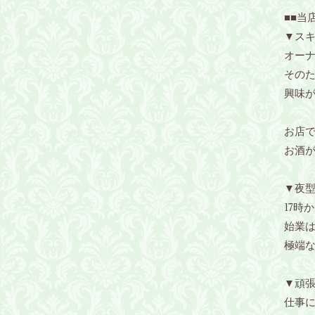
■■当
▼ス
オー
その
興味
お店で
お酒
▼夜
17時
始業
極端
▼頑
仕事