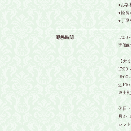
●お
●軽食
●丁寧
勤務時間
17:00
実働8
【大ま
17:
18:
翌1:3
※出
休日
月8～
シフ