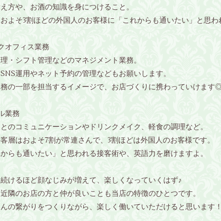
考え方や、お酒の知識を身につけること。
はおよそ3割ほどの外国人のお客様に「これからも通いたい」と思わ
クオフィス業務
管理・シフト管理などのマネジメント業務。
SNS運用やネット予約の管理などもお願いします。
業務の一部を担当するイメージで、お店づくりに携わっていけます
ル業務
様とのコミュニケーションやドリンクメイク、軽食の調理など。
客層はおよそ7割が常連さんで、3割ほどは外国人のお客様です。
れからも通いたい」と思われる接客術や、英語力を磨けますよ。
を続けるほど顔なじみが増えて、楽しくなっていくはず♪
、近隣のお店の方と仲が良いことも当店の特徴のひとつです。
さんの繋がりをつくりながら、楽しく働いていただけると思います