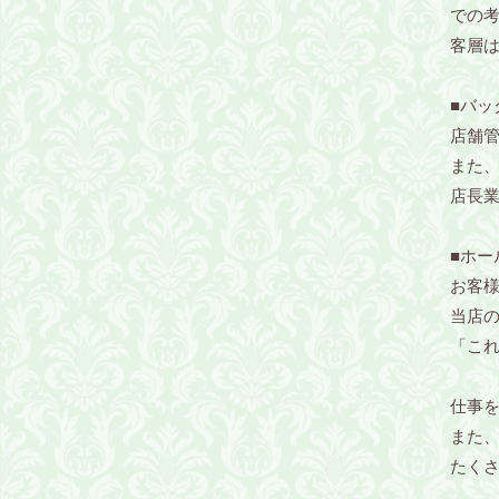
での
客層
■バッ
店舗
また、
店長
■ホー
お客
当店の
「こ
仕事
また
たく