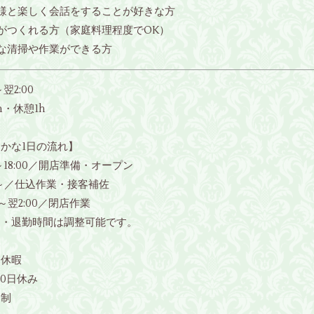
客様と楽しく会話をすることが好きな方
がつくれる方（家庭料理程度でOK）
な清掃や作業ができる方
～翌2:00
h・休憩1h
かな1日の流れ】
00～18:00／開店準備・オープン
00～／仕込作業・接客補佐
0～翌2:00／閉店作業
勤・退勤時間は調整可能です。
・休暇
10日休み
ト制