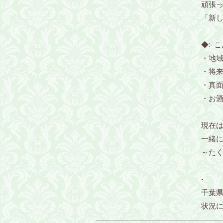
頑張
「新
◆:- 
・地
・将
・真
・お
現在
一緒
～た
-
千葉
状況