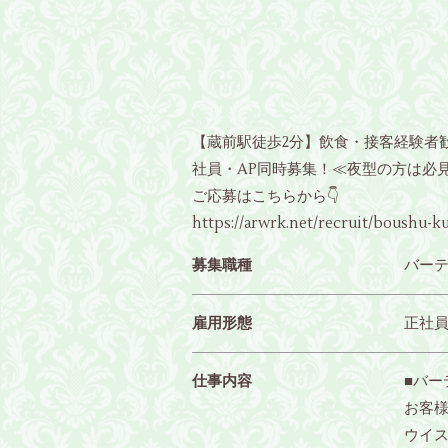
【蔵前駅徒歩2分】飲食・接客経験者
社員・AP同時募集！≪夜型の方は必
ご応募はこちらから👇
https://arwrk.net/recruit/boushu-
募集職種
バー
雇用形態
正社員 
仕事内容
■バー
お客
ウイ