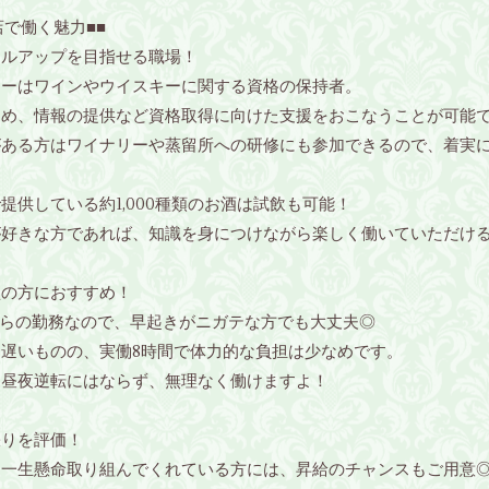
店で働く魅力■■
キルアップを目指せる職場！
ナーはワインやウイスキーに関する資格の保持者。
ため、情報の提供など資格取得に向けた支援をおこなうことが可能
がある方はワイナリーや蒸留所への研修にも参加できるので、着実
提供している約1,000種類のお酒は試飲も可能！
が好きな方であれば、知識を身につけながら楽しく働いていただけ
型の方におすすめ！
からの勤務なので、早起きがニガテな方でも大丈夫◎
は遅いものの、実働8時間で体力的な負担は少なめです。
な昼夜逆転にはならず、無理なく働けますよ！
張りを評価！
に一生懸命取り組んでくれている方には、昇給のチャンスもご用意