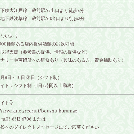
下鉄大江戸線 蔵前駅A5出口より徒歩2分
地下鉄浅草線 蔵前駅A0出口より徒歩2分
かないあり
,000種類ある店内提供酒類の試飲可能
格取得支援（参考書の提供、情報の提供など）
イナリーや蒸留所への研修あり（興味のある方、資金補助あり）
月8日～10日 休日（シフト制）
イト：シフト制（1日5時間以上勤務）
イト👇
://arwrk.net/recruit/boushu-kuramae
℡03-6312-6706 または
NSへのダイレクトメッセージにてご応募ください