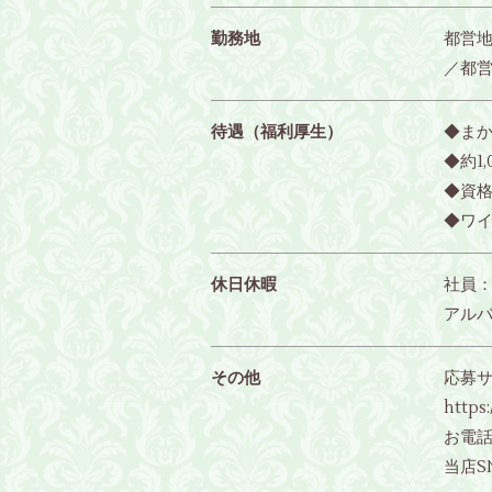
勤務地
都営地
／都営
待遇（福利厚生）
◆ま
◆約1
◆資
◆ワ
休日休暇
社員：
アルバ
その他
応募サ
https
お電話 
当店S