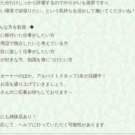
った分だけしっかり評価するのでやりがいも抜群です☆
しい環境で頑張りたい」という気持ちを活かして働いてくださいね
こんな方を歓迎 -:◆
域に根付いた仕事がしたい方
来周辺で独立したいと考えている方
面目に楽しく仕事がしたい方
酒が好きな方、知識を身につけたい方
はオーナーのほか、アルバイトスタッフ2名が活躍中！
にお店を盛り上げていきましょう。
くさんのご応募お待ちしております～
県にも姉妹店あり！
に応じて、ヘルプに行っていただく可能性があります。