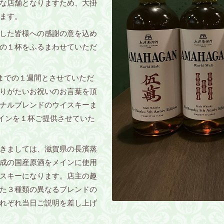
な店舗となりますため、大掛
ます。
した皆様への感謝の意を込め
の１杯をふるまわせていただ
)までの１週間とさせていただ
りがたいお祝いのお言葉を頂
ナルブレンドのウイスキーま
ゼワインを１杯ご提供させていた
きましては、滋賀県の長濱蒸
成の国産原酒をメインに使用
スキーになります。店主の趣
た３種類の異なるブレンドの
れぞれ当日ご説明を差し上げ