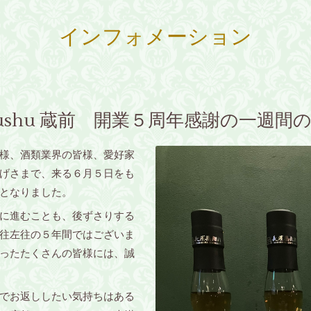
インフォメーション
7 Bar Boushu 蔵前 開業５周年感謝の一
様、酒類業界の皆様、愛好家
げさまで、来る６月５日をも
となりました。
に進むことも、後ずさりする
往左往の５年間ではございま
ったたくさんの皆様には、誠
でお返ししたい気持ちはある