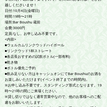
越しくださいませ！
日付:10月4日(金曜日)
時間:19時〜21時
場所:Bar Boushu 蔵前
会費:3000円
定員:なし。お申し込み不要です。
<内容>
■ウェルカムリンクウッドハイボール
■リンクウッド1杯ストレート
■各店長おすすめの試飲ボトル(一部有料)
■乾き物
■ボトル優先ご予約
■飲み足りない方はキャッシュオンにてBar Boushuのお酒を
お楽しみいただけます(イベント終了までの時間内)。
※お申し込み不要です。スタンディング形式となります。19
時〜21時の間にご来場ください。
※貸し切りではなく通常営業中なので、他のお客様へのご配
慮をお願いいたします。