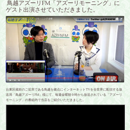
鳥越アズーリFM「アズーリモーニング」に
ゲスト出演させていただきました。
台東区蔵前のご近所である鳥越を拠点にインターネットTVを全世界に配信する放
送局「
鳥越アズーリFM
」様にて、毎週金曜朝９時から放送されている「
アズーリ
モーニング
」の番組内で当店をご紹介いただきました。