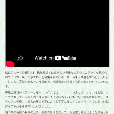
鳥越アズーリFM様では、民放放送では出来ない奇抜な企画やマニアックな番組内
容で『日本一尖った放送局』を目指されている一方、台東区鳥越を中心とした町お
こしにもご貢献されるという目的で、地域密着の情報を発信されていらっしゃいま
す。
毎週金曜日の「アズーリモーニング」では、「ニコニコえんぴつ」という女性コン
ビで活動している芸人の
田神 花捺（たがみかな）
様がMCをご担当されており、ス
タッフの皆様も、素人の店主相手にとても丁寧に接してくださり、とても楽しい気
持ちでお話をさせていただきました。
朝９時の番組の収録のため、夜型の生活を送っている店主は死んだような顔色と目