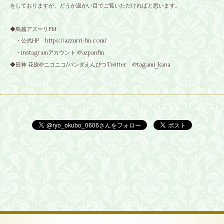
をしておりますが、どうか温かい目でご覧いただければと思います。
◆鳥越アズーリFM
・公式HP
https://azzurri-fm.com/
・instagramアカウント
@azpanfm
◆田神 花捺@ニコニコ/パンダえんぴつTwitter
@tagami_kana