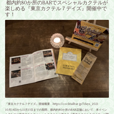
都内約80か所のBARでスペシャルカクテルが
楽しめる『東京カクテル７デイズ』開催中で
す！
『東京カクテル７デイズ』開催概要 https://cocktailbar.jp/7days_2021
10月14日から11月13日までの期間、都内約80か所のBAR店舗において、本イベン