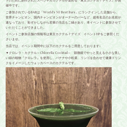
トのために創作されたスペシャルカクテルが楽める『東京カクテル７デイズ』が開
催中です。
ご参加されているBARは「World’s 50 Best Bars」にランクインした店舗から、
世界チャンピオン、国内チャンピオンがオーナーのバーなど、超有名店のお名前が
連なっており、恥ずかしながら若輩の当店もご縁があり、本イベントに参加させて
いただくことができました。
イベントご参加店舗の情報等は
東京カクテル７デイズ イベントHP
をご参照くだ
さいませ。
当店では、イベント期間中に以下のカクテルをご用意しております↓
▼クロレラ・カクテル～Chlorella Cocktail～ 顕微鏡でやっと見える小さな美し
い緑の植物『
クロレラ
』を使用し、バナナや小松菜、リンゴを合わせて健康ドリン
クをイメージしたウォッカベースのカクテルです。