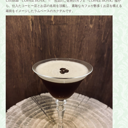
Cocktail「COFFEE NOVA」～ 当店のご近所のカフェ『
COFFEE NOVA
』様か
ら、仕入たコーヒー豆とお店の名前を頂戴し、素敵なカフェが数多くお店を構える
蔵前をイメージしたラムベースのカクテルです。