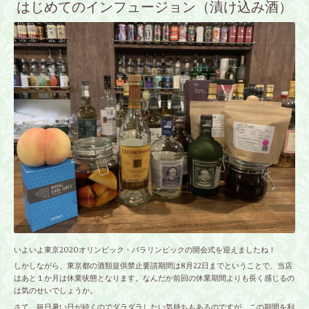
はじめてのインフュージョン（漬け込み酒）
いよいよ東京2020オリンピック・パラリンピックの開会式を迎えましたね！
しかしながら、東京都の酒類提供禁止要請期間は8月22日までということで、当店
はあと１か月は休業状態となります。なんだか前回の休業期間よりも長く感じるの
は気のせいでしょうか。
さて、毎日暑い日が続くのでダラダラしたい気持ちもあるのですが、この期間を利